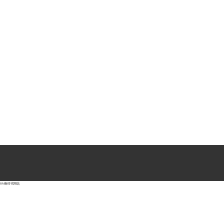
RM新时代网站