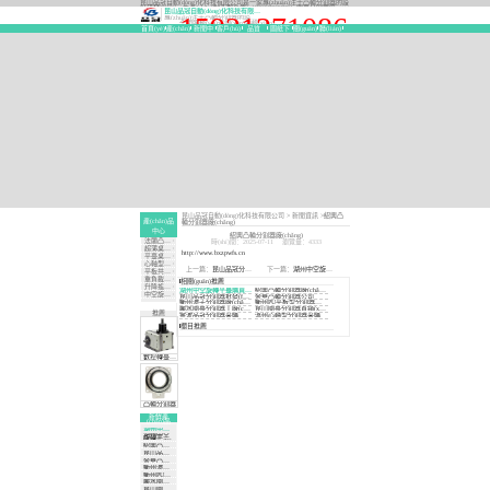
昆山品冠自動(dòng)化科技有限公司是一家專(zhuān)注于凸輪分割器的設
計研發(fā)，生產(chǎn)制造型企業(yè)；閩臺分割器廠
昆山品冠自動(dòng)化科技有限公司
(chǎng)家為客戶(hù)提供各種高品質(zhì)的數控轉臺第四軸、品冠分
15921371086
專(zhuān)注于凸輪分割器的設計研發(fā)，生產(chǎn)制造型企業(yè)
割器：法蘭型DF系列、法蘭中空型DFH系列、平臺桌面型
全國服務(wù)咨詢(xún)熱線(xiàn)
DT系列、超薄平臺桌面型DA系列、心軸型DS系
首頁(yè)
產(chǎn)
新聞中
客戶(hù)
品質
圖紙下
關(guān)
聯(lián)
列、平板型PU系列、圓柱重負載型Y系列；公司憑借
技術(shù)優(yōu)勢，可按照客戶(hù)要求，提供非標定制服
品中心
心
案例
(zhì)控
載
于品冠
系品冠
務(wù)。
管
DA超薄
平臺桌
面型分
割器圖
紙下載
昆山品冠自動(dòng)化科技有限公司
>
新聞資訊
>紹興凸
產(chǎn)品
輪分割器廠(chǎng)
中心
紹興凸輪分割器廠(chǎng)
法蘭凸緣型DF系列
時(shí)間：2025-07-11
瀏覽量：4333
超薄桌面型DA系列
http://www.bxzpwfs.cn
平臺桌面型DT系列
心軸型DS系列
上一篇：
昆山品冠分割器批發(fā)價(jià)格
下一篇：
湖州中空旋轉平臺購買(mǎi)
平板共軛型PU系列
重負載滾柱YT系列
相關(guān)推薦
升降搖擺型FH系列
湖州中空旋轉平臺購買(mǎi)
紹興凸輪分割器廠(chǎng)
中空旋轉平臺TH系列
昆山品冠分割器批發(fā)價(jià)格
金華凸輪分割器公司
衢州潭子分割器廠(chǎng)家
衢州PU平板型分割器生產(chǎn)廠(chǎng)家
麗水閩臺分割器工廠(chǎng)
昆山閩臺分割器直銷(xiāo)
推薦
寧波品冠分割器采購
溫州心軸型分割器采購
欄目推薦
數控轉臺第四軸
凸輪分割器
新鮮產
(chǎn)品
湖州中空旋轉平臺購買(mǎi)
湖州中空
旋轉平臺
購買(mǎi)
湖州中空
紹興凸輪分割器廠(chǎng)
旋轉平
臺，
昆山品冠分割器批發(fā)價(jià)格
一款融合
了革命性
設計與先
金華凸輪分割器公司
進(jìn)技
術(shù)的
衢州潭子分割器廠(chǎng)家
旋轉裝
置，
衢州PU平板型分割器生產(chǎn)廠(chǎng)家
為各種旋
轉運動
麗水閩臺分割器工廠(chǎng)
(dòng)場
(chǎng)合
昆山閩臺分割器直銷(xiāo)
提供了